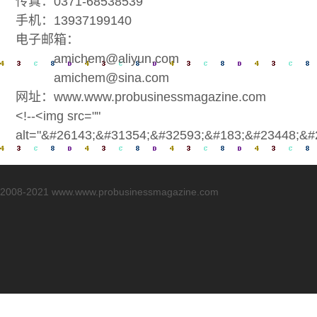
传真：0371-68538539
手机：13937199140
电子邮箱：
amichem@aliyun.com
amichem@sina.com
网址：www.www.probusinessmagazine.com
<!--<img src=""
alt="&#26143;&#31354;&#32593;&#183;&#23448;&
2008-2021 www.www.probusinessmagazine.com
在线客服
咨询热线